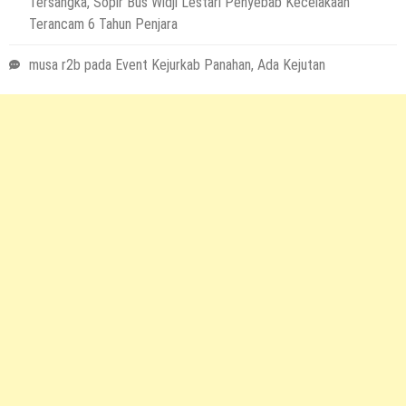
Tersangka, Sopir Bus Widji Lestari Penyebab Kecelakaan
Terancam 6 Tahun Penjara
musa r2b
pada
Event Kejurkab Panahan, Ada Kejutan