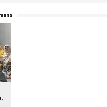
rmono
a,