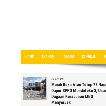
HOME
EKONOMI
RAGAM
KRIMINAL
P
HEADLINE
uk Staf
Masih Buka Atau Tutup ?? Nas
rikut
Dapur SPPG Mondoteko 3, Usai
Dugaan Keracunan MBG
Menyeruak
 r2b