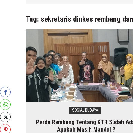
6 Agustus 2026
by
musa r2b
Tag:
sekretaris dinkes rembang da
SOSIAL BUDAYA
Perda Rembang Tentang KTR Sudah Ad
Apakah Masih Mandul ?