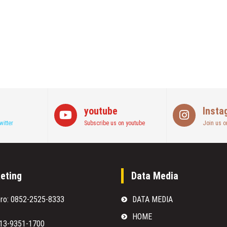
youtube
Insta
witter
Subscribe us on youtube
Join us o
eting
Data Media
oro: 0852-2525-8333
DATA MEDIA
HOME
813-9351-1700