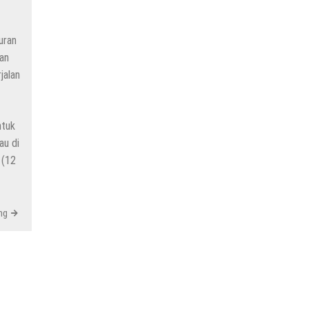
uran
an
jalan
ntuk
au di
 (12
ng