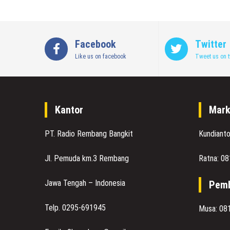
Facebook
Twitter
Like us on facebook
Tweet us on t
Kantor
Mark
PT. Radio Rembang Bangkit
Kundiant
Jl. Pemuda km.3 Rembang
Ratna: 0
Jawa Tengah – Indonesia
Pemb
Telp. 0295-691945
Musa: 08