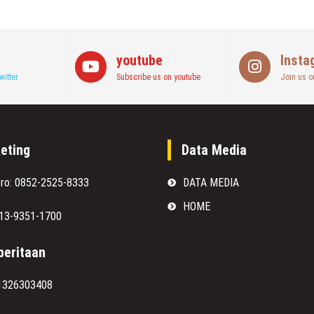
youtube
Insta
witter
Subscribe us on youtube
Join us o
eting
Data Media
oro: 0852-2525-8333
DATA MEDIA
HOME
813-9351-1700
eritaan
1326303408