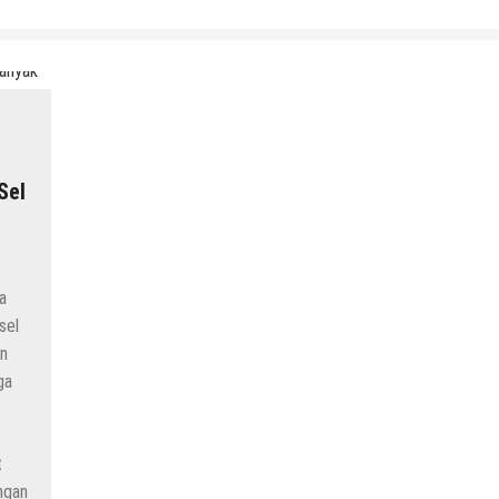
Sel
a
sel
an
ga
t
ngan