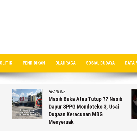
OLITIK
PENDIDIKAN
OLAHRAGA
SOSIAL BUDAYA
DATA 
HEADLINE
Masih Buka Atau Tutup ?? Nasib
Dapur SPPG Mondoteko 3, Usai
Dugaan Keracunan MBG
Menyeruak
6 Agustus 2026
by
musa r2b