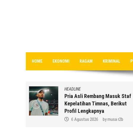
HOME
EKONOMI
RAGAM
KRIMINAL
P
HEADLINE
uat,
Pria Asli Rembang Masuk Staf
la SMP N
Kepelatihan Timnas, Berikut
ikatun
Profil Lengkapnya
 r2b
6 Agustus 2026
by
musa r2b