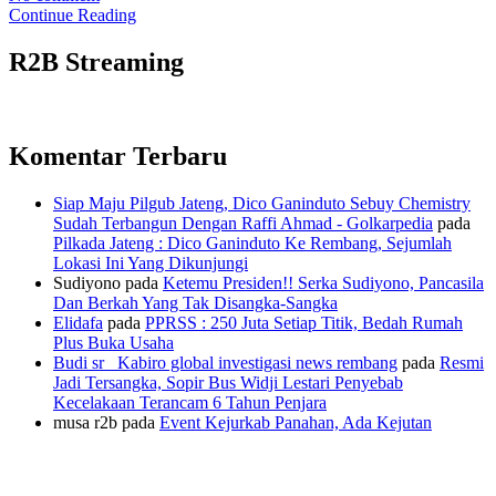
Continue Reading
R2B Streaming
Komentar Terbaru
Siap Maju Pilgub Jateng, Dico Ganinduto Sebuy Chemistry
Sudah Terbangun Dengan Raffi Ahmad - Golkarpedia
pada
Pilkada Jateng : Dico Ganinduto Ke Rembang, Sejumlah
Lokasi Ini Yang Dikunjungi
Sudiyono
pada
Ketemu Presiden!! Serka Sudiyono, Pancasila
Dan Berkah Yang Tak Disangka-Sangka
Elidafa
pada
PPRSS : 250 Juta Setiap Titik, Bedah Rumah
Plus Buka Usaha
Budi sr_ Kabiro global investigasi news rembang
pada
Resmi
Jadi Tersangka, Sopir Bus Widji Lestari Penyebab
Kecelakaan Terancam 6 Tahun Penjara
musa r2b
pada
Event Kejurkab Panahan, Ada Kejutan