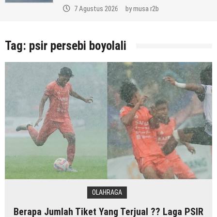
7 Agustus 2026
by
musa r2b
Tag:
psir persebi boyolali
OLAHRAGA
Berapa Jumlah Tiket Yang Terjual ?? Laga PSIR