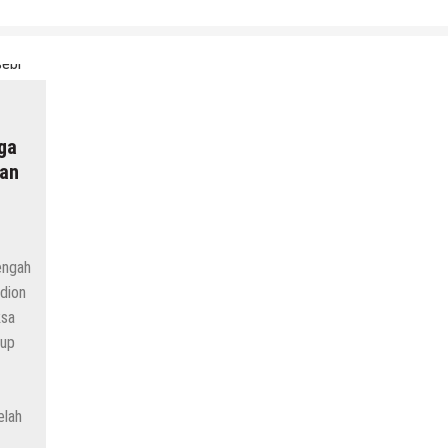
ga
gan
engah
dion
ksa
kup
elah