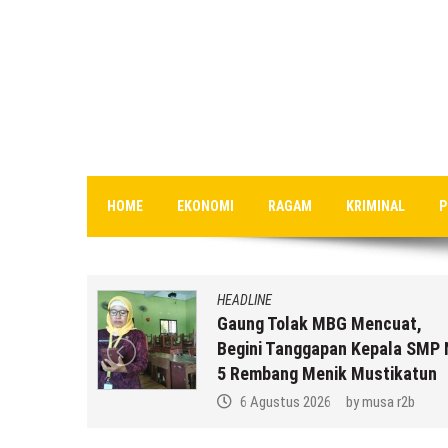
HOME
EKONOMI
RAGAM
KRIMINAL
P
HEADLINE
an MBG
Gaung Tolak MBG Mencuat,
,
Begini Tanggapan Kepala SMP 
k Anda ??
5 Rembang Menik Mustikatun
 r2b
6 Agustus 2026
by
musa r2b