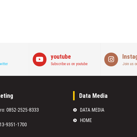
youtube
Insta
witter
Subscribe us on youtube
Join us o
eting
Data Media
oro: 0852-2525-8333
DATA MEDIA
HOME
813-9351-1700