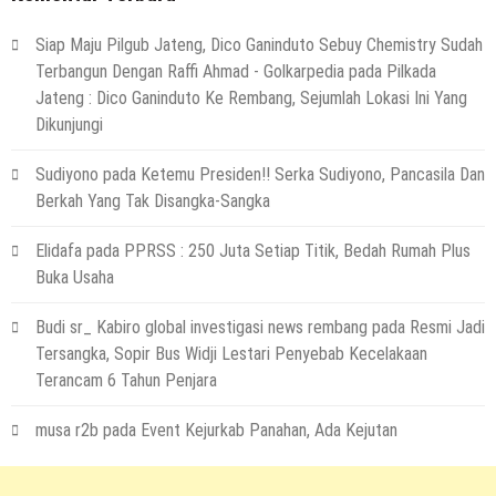
Siap Maju Pilgub Jateng, Dico Ganinduto Sebuy Chemistry Sudah
Terbangun Dengan Raffi Ahmad - Golkarpedia
pada
Pilkada
Jateng : Dico Ganinduto Ke Rembang, Sejumlah Lokasi Ini Yang
Dikunjungi
Sudiyono
pada
Ketemu Presiden!! Serka Sudiyono, Pancasila Dan
Berkah Yang Tak Disangka-Sangka
Elidafa
pada
PPRSS : 250 Juta Setiap Titik, Bedah Rumah Plus
Buka Usaha
Budi sr_ Kabiro global investigasi news rembang
pada
Resmi Jadi
Tersangka, Sopir Bus Widji Lestari Penyebab Kecelakaan
Terancam 6 Tahun Penjara
musa r2b
pada
Event Kejurkab Panahan, Ada Kejutan