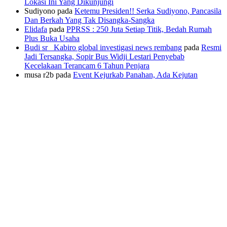
Lokasi Ini Yang Dikunjungi
Sudiyono
pada
Ketemu Presiden!! Serka Sudiyono, Pancasila
Dan Berkah Yang Tak Disangka-Sangka
Elidafa
pada
PPRSS : 250 Juta Setiap Titik, Bedah Rumah
Plus Buka Usaha
Budi sr_ Kabiro global investigasi news rembang
pada
Resmi
Jadi Tersangka, Sopir Bus Widji Lestari Penyebab
Kecelakaan Terancam 6 Tahun Penjara
musa r2b
pada
Event Kejurkab Panahan, Ada Kejutan