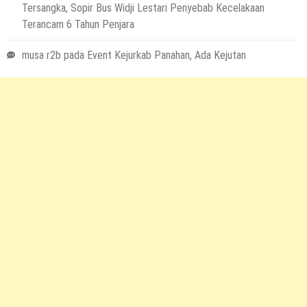
Tersangka, Sopir Bus Widji Lestari Penyebab Kecelakaan
Terancam 6 Tahun Penjara
musa r2b
pada
Event Kejurkab Panahan, Ada Kejutan