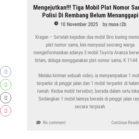
Mengejutkan!!! Tiga Mobil Plat Nomor Sa
HEADLINE
Polisi Di Rembang Belum Menanggapi
Kenapa Belum Boleh Digunakan, Lapangan S
7 Agustus 2026
by
musa r2b
10 November 2025
by
musa r2b
Kragan – Setelah kejadian dua mobil Brio kuning mem
HEADLINE
plat nomor sama, kini menyusul seorang warga
Inilah 16 Lokasi Sasaran MBG Dari SPPG Mo
menginformasikan adanya 3 mobil Toyota Avanza berw
7 Agustus 2026
by
musa r2b
hitam, diduga menggunakan plat nomor sama, K 1144
HEADLINE
Melalui kiriman sebuah video, ia menyampaikan 1 mob
Gaung Tolak MBG Mencuat, Begini Tanggap
terparkir di pinggir jalan dan 1 mobil terparkir di hala
6 Agustus 2026
by
musa r2b
rumah. Kedua mobil tersebut, berada dalam satu loka
Sedangkan 1 mobil lainnya berada di pinggir jalan ray
HEADLINE
secara terpisah.
Ini Ciri-Cirinya, Siapa Tahu Keluarga Anda 
29 Juli 2026
by
musa r2b
No comment
Continue Readi
HEADLINE
Sejumlah Tips Membeli Tanah Kapling, Terap