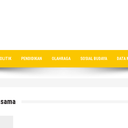
OLITIK
PENDIDIKAN
OLAHRAGA
SOSIAL BUDAYA
DATA 
nan MBG Semakin Bertambah, Meluas Ke Keluarga
t sama