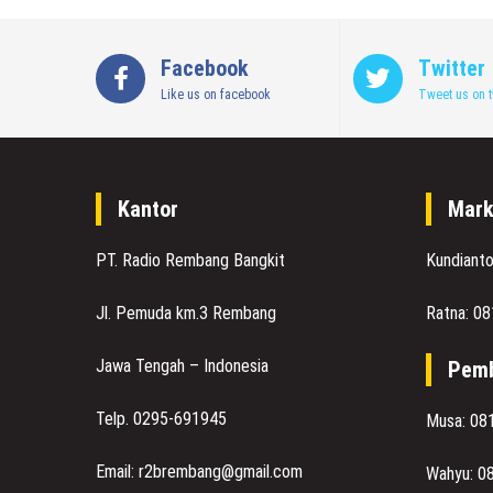
Facebook
Twitter
Like us on facebook
Tweet us on t
Kantor
Mark
PT. Radio Rembang Bangkit
Kundiant
Jl. Pemuda km.3 Rembang
Ratna: 0
Jawa Tengah – Indonesia
Pemb
Telp. 0295-691945
Musa: 08
Email: r2brembang@gmail.com
Wahyu: 0