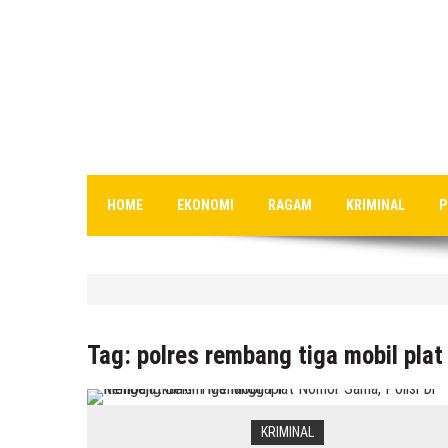
HOME
EKONOMI
RAGAM
KRIMINAL
P
HEADLINE
Jumlah Pasien Dugaan Keracu
Tag:
polres rembang tiga mobil pla
8 Agustus 2026
by
musa r2b
KRIMINAL