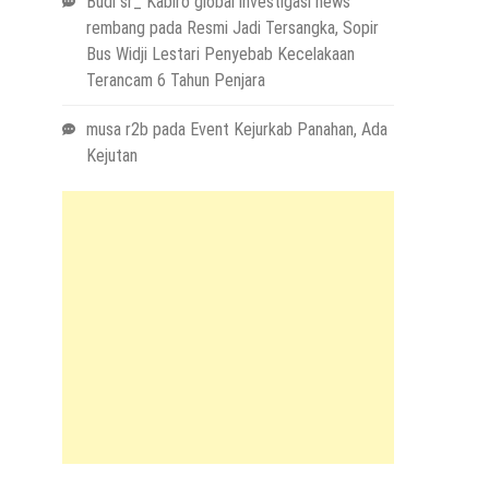
Budi sr_ Kabiro global investigasi news
rembang
pada
Resmi Jadi Tersangka, Sopir
Bus Widji Lestari Penyebab Kecelakaan
Terancam 6 Tahun Penjara
musa r2b
pada
Event Kejurkab Panahan, Ada
Kejutan