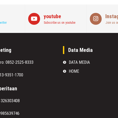
youtube
Insta
witter
Subscribe us on youtube
Join us o
eting
Data Media
oro: 0852-2525-8333
DATA MEDIA
HOME
813-9351-1700
eritaan
1326303408
8985639746