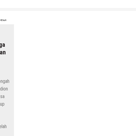
ga
gan
engah
dion
ksa
kup
elah