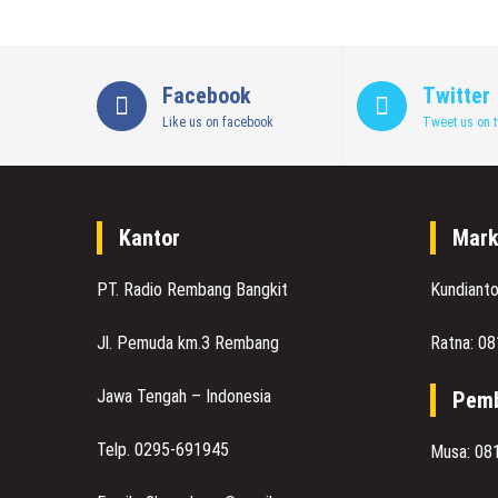
Facebook
Twitter
Like us on facebook
Tweet us on t
Kantor
Mark
PT. Radio Rembang Bangkit
Kundiant
Jl. Pemuda km.3 Rembang
Ratna: 0
Jawa Tengah – Indonesia
Pemb
Telp. 0295-691945
Musa: 08