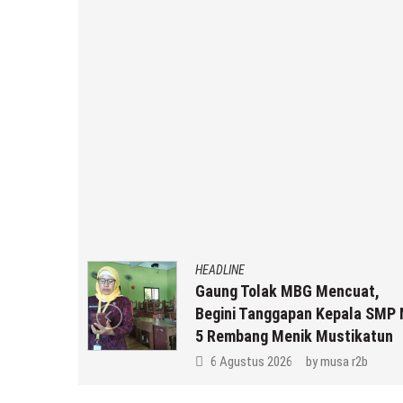
HEADLINE
an MBG
Gaung Tolak MBG Mencuat,
,
Begini Tanggapan Kepala SMP 
k Anda ??
5 Rembang Menik Mustikatun
r2b
6 Agustus 2026
by
musa r2b