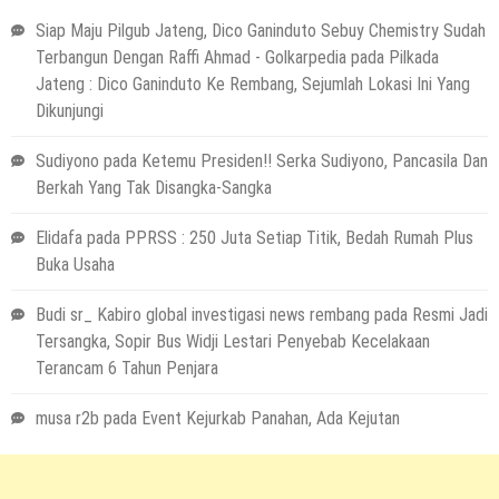
Siap Maju Pilgub Jateng, Dico Ganinduto Sebuy Chemistry Sudah
Terbangun Dengan Raffi Ahmad - Golkarpedia
pada
Pilkada
Jateng : Dico Ganinduto Ke Rembang, Sejumlah Lokasi Ini Yang
Dikunjungi
Sudiyono
pada
Ketemu Presiden!! Serka Sudiyono, Pancasila Dan
Berkah Yang Tak Disangka-Sangka
Elidafa
pada
PPRSS : 250 Juta Setiap Titik, Bedah Rumah Plus
Buka Usaha
Budi sr_ Kabiro global investigasi news rembang
pada
Resmi Jadi
Tersangka, Sopir Bus Widji Lestari Penyebab Kecelakaan
Terancam 6 Tahun Penjara
musa r2b
pada
Event Kejurkab Panahan, Ada Kejutan