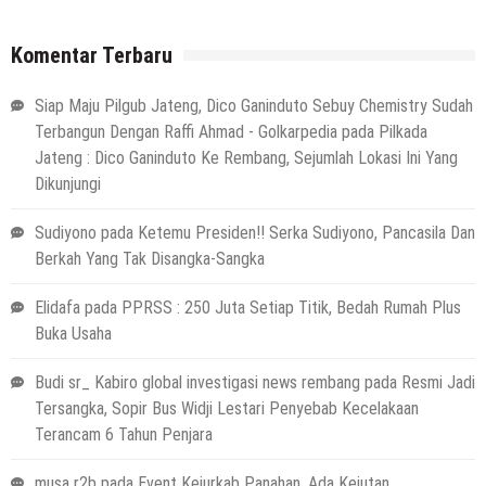
Komentar Terbaru
Siap Maju Pilgub Jateng, Dico Ganinduto Sebuy Chemistry Sudah
Terbangun Dengan Raffi Ahmad - Golkarpedia
pada
Pilkada
Jateng : Dico Ganinduto Ke Rembang, Sejumlah Lokasi Ini Yang
Dikunjungi
Sudiyono
pada
Ketemu Presiden!! Serka Sudiyono, Pancasila Dan
Berkah Yang Tak Disangka-Sangka
Elidafa
pada
PPRSS : 250 Juta Setiap Titik, Bedah Rumah Plus
Buka Usaha
Budi sr_ Kabiro global investigasi news rembang
pada
Resmi Jadi
Tersangka, Sopir Bus Widji Lestari Penyebab Kecelakaan
Terancam 6 Tahun Penjara
musa r2b
pada
Event Kejurkab Panahan, Ada Kejutan