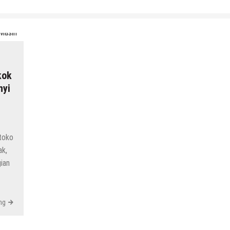
kok
nyi
toko
ak,
gian
ng