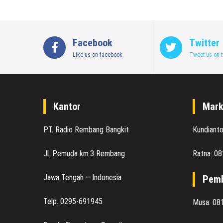
Facebook
Twitter
Like us on facebook
Tweet us on t
Kantor
Mark
PT. Radio Rembang Bangkit
Kundiant
Jl. Pemuda km.3 Rembang
Ratna: 0
Jawa Tengah – Indonesia
Pemb
Telp. 0295-691945
Musa: 08