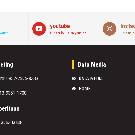
youtube
Insta
witter
Subscribe us on youtube
Join us o
eting
Data Media
oro: 0852-2525-8333
DATA MEDIA
HOME
813-9351-1700
eritaan
1326303408