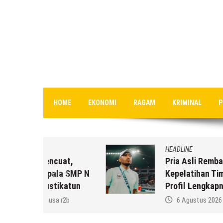
HOME
EKONOMI
RAGAM
KRIMINAL
P
HEADLINE
uat,
Pria Asli Rembang Masuk Staf
la SMP N
Kepelatihan Timnas, Berikut
ikatun
Profil Lengkapnya
 r2b
6 Agustus 2026
by
musa r2b