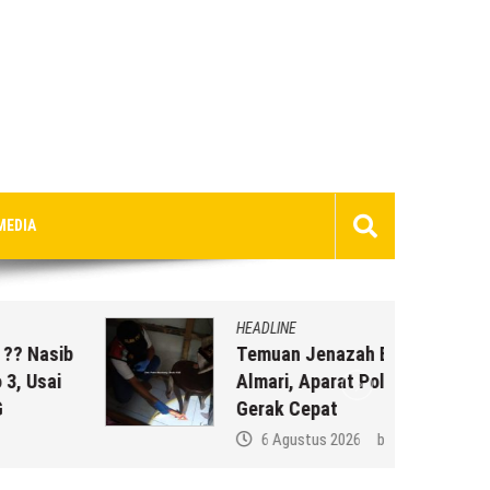
MEDIA
HEADLINE
Temuan Jenazah Bayi Di Bawah
Almari, Aparat Polres Rembang
Gerak Cepat
6 Agustus 2026
by
musa r2b