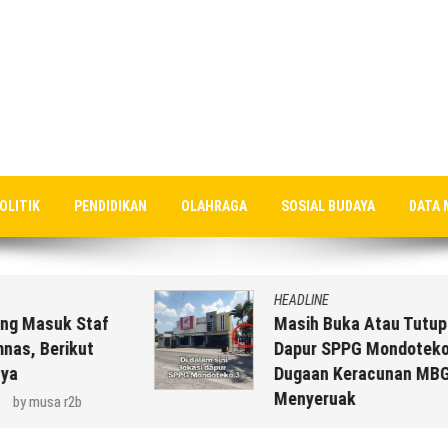
OLITIK
PENDIDIKAN
OLAHRAGA
SOSIAL BUDAYA
DATA 
HEADLINE
Masih Buka Atau Tutup ?? Nasib
Dapur SPPG Mondoteko 3, Usai
Dugaan Keracunan MBG
Menyeruak
6 Agustus 2026
by
musa r2b