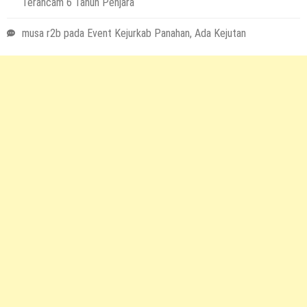
Terancam 6 Tahun Penjara
musa r2b
pada
Event Kejurkab Panahan, Ada Kejutan