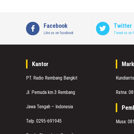
Facebook
Twitter
Like us on facebook
Tweet us on t
Kantor
Mark
PT. Radio Rembang Bangkit
Kundiant
Jl. Pemuda km.3 Rembang
Ratna: 0
Jawa Tengah – Indonesia
Pemb
Telp. 0295-691945
Musa: 08