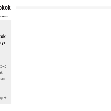
rokok
kok
nyi
toko
ak,
gian
ng