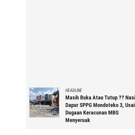
HEADLINE
k Staf
Masih Buka Atau Tutup ?? Nasi
rikut
Dapur SPPG Mondoteko 3, Usai
Dugaan Keracunan MBG
Menyeruak
r2b
6 Agustus 2026
by
musa r2b