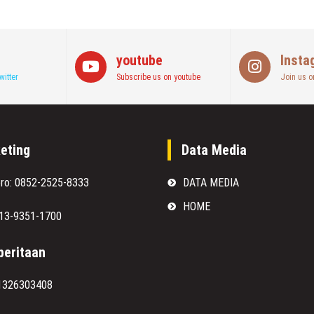
youtube
Insta
witter
Subscribe us on youtube
Join us o
eting
Data Media
oro: 0852-2525-8333
DATA MEDIA
HOME
813-9351-1700
eritaan
1326303408