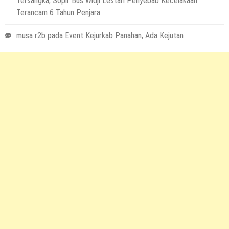
Tersangka, Sopir Bus Widji Lestari Penyebab Kecelakaan
Terancam 6 Tahun Penjara
musa r2b
pada
Event Kejurkab Panahan, Ada Kejutan