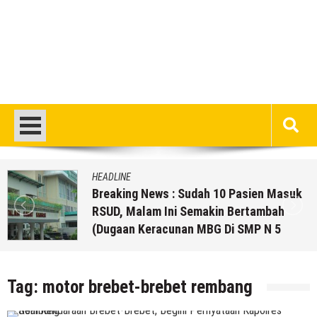
HEADLINE
asien Masuk
94 Siswa Tidak Masuk Sekola
rtambah
Izin !! Diare Massal Di SMP 
SMP N 5
5 Agustus 2026
by
musa r2b
Tag:
motor brebet-brebet rembang