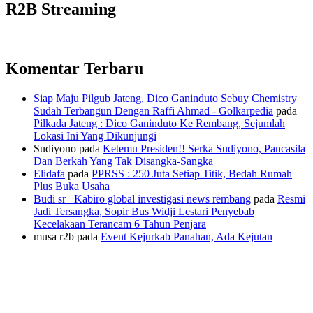
R2B Streaming
Komentar Terbaru
Siap Maju Pilgub Jateng, Dico Ganinduto Sebuy Chemistry
Sudah Terbangun Dengan Raffi Ahmad - Golkarpedia
pada
Pilkada Jateng : Dico Ganinduto Ke Rembang, Sejumlah
Lokasi Ini Yang Dikunjungi
Sudiyono
pada
Ketemu Presiden!! Serka Sudiyono, Pancasila
Dan Berkah Yang Tak Disangka-Sangka
Elidafa
pada
PPRSS : 250 Juta Setiap Titik, Bedah Rumah
Plus Buka Usaha
Budi sr_ Kabiro global investigasi news rembang
pada
Resmi
Jadi Tersangka, Sopir Bus Widji Lestari Penyebab
Kecelakaan Terancam 6 Tahun Penjara
musa r2b
pada
Event Kejurkab Panahan, Ada Kejutan