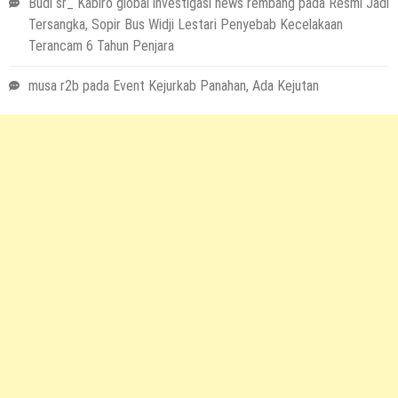
Budi sr_ Kabiro global investigasi news rembang
pada
Resmi Jadi
Tersangka, Sopir Bus Widji Lestari Penyebab Kecelakaan
Terancam 6 Tahun Penjara
musa r2b
pada
Event Kejurkab Panahan, Ada Kejutan