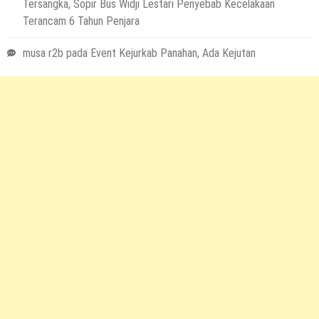
Tersangka, Sopir Bus Widji Lestari Penyebab Kecelakaan
Terancam 6 Tahun Penjara
musa r2b
pada
Event Kejurkab Panahan, Ada Kejutan