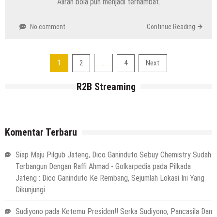
Aliran bola pun menjadi terhambat.
No comment
Continue Reading
Navigasi
1
…
2
4
Next
pos
R2B Streaming
Komentar Terbaru
Siap Maju Pilgub Jateng, Dico Ganinduto Sebuy Chemistry Sudah
Terbangun Dengan Raffi Ahmad - Golkarpedia
pada
Pilkada
Jateng : Dico Ganinduto Ke Rembang, Sejumlah Lokasi Ini Yang
Dikunjungi
Sudiyono
pada
Ketemu Presiden!! Serka Sudiyono, Pancasila Dan