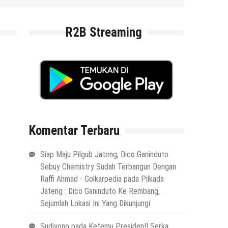
6 Agustus 2026
by
musa r2b
R2B Streaming
Komentar Terbaru
Siap Maju Pilgub Jateng, Dico Ganinduto
Sebuy Chemistry Sudah Terbangun Dengan
Raffi Ahmad - Golkarpedia
pada
Pilkada
Jateng : Dico Ganinduto Ke Rembang,
Sejumlah Lokasi Ini Yang Dikunjungi
Sudiyono
pada
Ketemu Presiden!! Serka