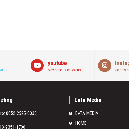
youtube
Insta
witter
Subscribe us on youtube
Join us o
eting
Data Media
oro: 0852-2525-8333
DATA MEDIA
HOME
813-9351-1700