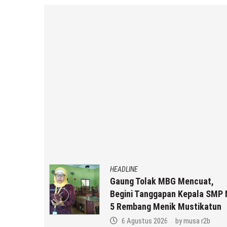
HEADLINE
an MBG
Gaung Tolak MBG Mencuat,
,
Begini Tanggapan Kepala SMP 
k Anda ??
5 Rembang Menik Mustikatun
 r2b
6 Agustus 2026
by
musa r2b