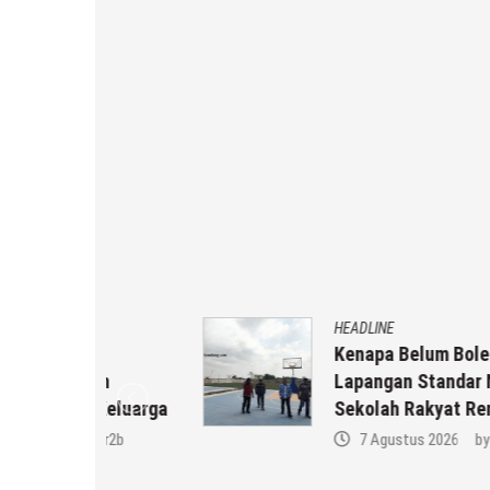
HEADLINE
Kenapa Belum Boleh Digunakan
in
Lapangan Standar Nasional Di
Keluarga
Sekolah Rakyat Rembang
 r2b
7 Agustus 2026
by
musa r2b