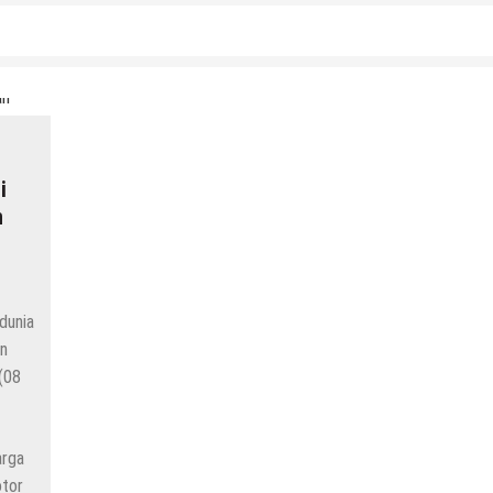
i
n
dunia
un
(08
arga
otor