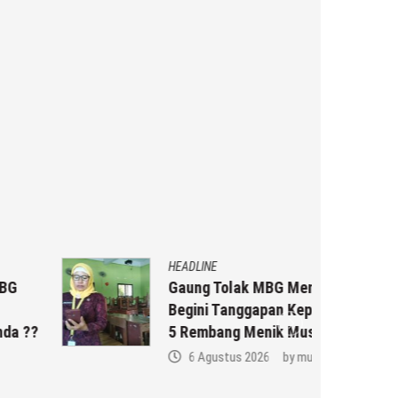
HEADLINE
Gaung Tolak MBG Mencuat,
Begini Tanggapan Kepala SMP N
5 Rembang Menik Mustikatun
6 Agustus 2026
by
musa r2b