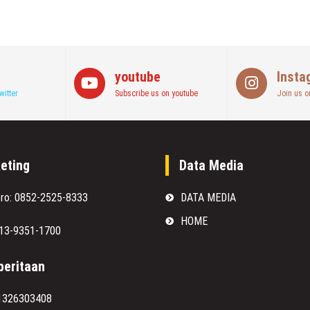
youtube
Insta
witter
Subscribe us on youtube
Join us o
eting
Data Media
oro: 0852-2525-8333
DATA MEDIA
HOME
813-9351-1700
eritaan
1326303408