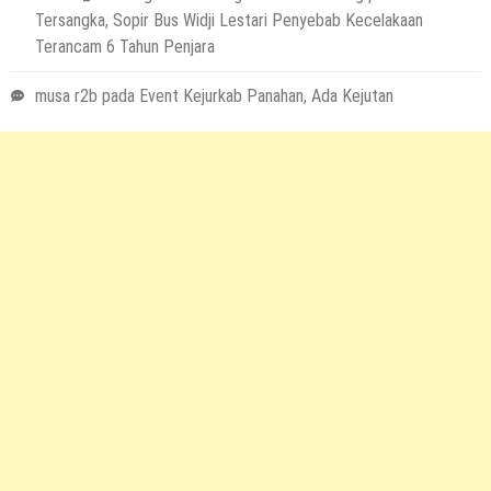
Tersangka, Sopir Bus Widji Lestari Penyebab Kecelakaan
Terancam 6 Tahun Penjara
musa r2b
pada
Event Kejurkab Panahan, Ada Kejutan