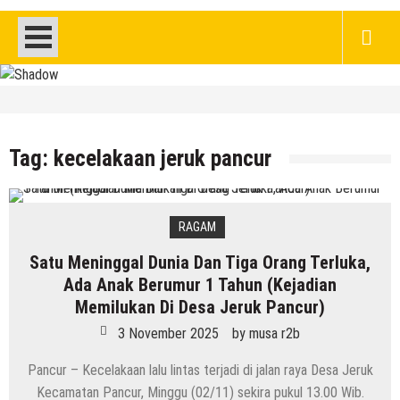
HEADLINE
Kenapa Belum Boleh Digunakan,
Lapangan Standar Nasional Di Sekolah
Tag:
kecelakaan jeruk pancur
Rakyat Rembang
7 Agustus 2026
by
musa r2b
HEADLINE
RAGAM
Inilah 16 Lokasi Sasaran MBG Dari SPPG
Satu Meninggal Dunia Dan Tiga Orang Terluka,
Mondoteko 3, Termasuk Sekolah Anak
Ada Anak Berumur 1 Tahun (Kejadian
Anda ??
Memilukan Di Desa Jeruk Pancur)
7 Agustus 2026
by
musa r2b
HEADLINE
3 November 2025
by
musa r2b
Gaung Tolak MBG Mencuat, Begini
Pancur – Kecelakaan lalu lintas terjadi di jalan raya Desa Jeruk
Tanggapan Kepala SMP N 5 Rembang
Kecamatan Pancur, Minggu (02/11) sekira pukul 13.00 Wib.
Menik Mustikatun