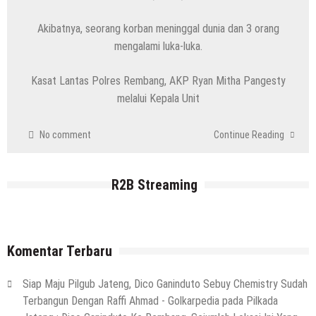
6 Agustus 2026
by
musa r2b
Akibatnya, seorang korban meninggal dunia dan 3 orang
HEADLINE
Pria Asli Rembang Masuk Staf
mengalami luka-luka.
Kepelatihan Timnas, Berikut Profil
Kasat Lantas Polres Rembang, AKP Ryan Mitha Pangesty
Lengkapnya
melalui Kepala Unit
6 Agustus 2026
by
musa r2b
HEADLINE
Masih Buka Atau Tutup ?? Nasib Dapur
No comment
Continue Reading
SPPG Mondoteko 3, Usai Dugaan
Keracunan MBG Menyeruak
R2B Streaming
6 Agustus 2026
by
musa r2b
HEADLINE
Ini Ciri-Cirinya, Siapa Tahu Keluarga Anda
(Temuan Mayat Laki-Laki Di Pinggir
Komentar Terbaru
Pantai Utara Rembang)
29 Juli 2026
by
musa r2b
Siap Maju Pilgub Jateng, Dico Ganinduto Sebuy Chemistry Sudah
HEADLINE
Terbangun Dengan Raffi Ahmad - Golkarpedia
pada
Pilkada
Sejumlah Tips Membeli Tanah Kapling,