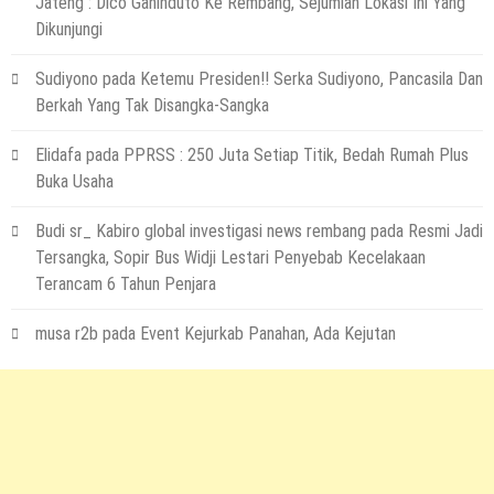
Jateng : Dico Ganinduto Ke Rembang, Sejumlah Lokasi Ini Yang
Terapkan Ini!! Ada Cara Yang Jarang
Dikunjungi
Terpikirkan Orang Awam
14 Maret 2022
by
musa r2b
Sudiyono
pada
Ketemu Presiden!! Serka Sudiyono, Pancasila Dan
HEADLINE
Berkah Yang Tak Disangka-Sangka
Lewati Cerita Kelam Mirip Sinetron,
Teguh Akhirnya Diselamatkan Serka
Elidafa
pada
PPRSS : 250 Juta Setiap Titik, Bedah Rumah Plus
Suyuthi
Buka Usaha
26 November 2021
by
musa r2b
Budi sr_ Kabiro global investigasi news rembang
pada
Resmi Jadi
HEADLINE
UKW Disebut Sebagai Mahkota Seorang
Tersangka, Sopir Bus Widji Lestari Penyebab Kecelakaan
Wartawan, Se Indonesia Luluskan Lebih
Terancam 6 Tahun Penjara
Dari 20 Ribu Orang
musa r2b
pada
Event Kejurkab Panahan, Ada Kejutan
12 November 2021
by
musa r2b