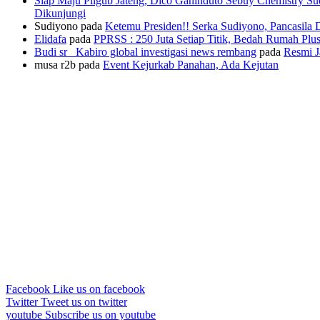
Siap Maju Pilgub Jateng, Dico Ganinduto Sebuy Chemistry S
Dikunjungi
Sudiyono
pada
Ketemu Presiden!! Serka Sudiyono, Pancasila
Elidafa
pada
PPRSS : 250 Juta Setiap Titik, Bedah Rumah Pl
Budi sr_ Kabiro global investigasi news rembang
pada
Resmi J
musa r2b
pada
Event Kejurkab Panahan, Ada Kejutan
Facebook
Like us on facebook
Twitter
Tweet us on twitter
youtube
Subscribe us on youtube