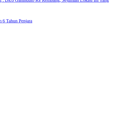
ng : Dico Ganinduto Ke Rembang, Sejumlah Lokasi Ini Yang
m 6 Tahun Penjara