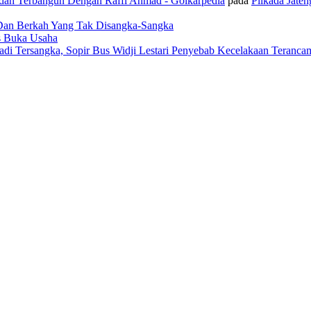
udah Terbangun Dengan Raffi Ahmad - Golkarpedia
pada
Pilkada Jate
 Dan Berkah Yang Tak Disangka-Sangka
us Buka Usaha
adi Tersangka, Sopir Bus Widji Lestari Penyebab Kecelakaan Teranca