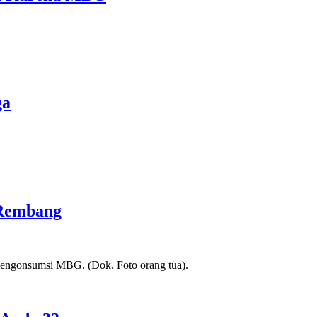
ga
 Rembang