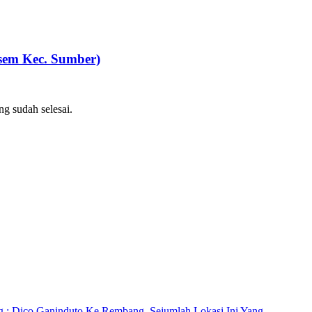
em Kec. Sumber)
 sudah selesai.
ng : Dico Ganinduto Ke Rembang, Sejumlah Lokasi Ini Yang