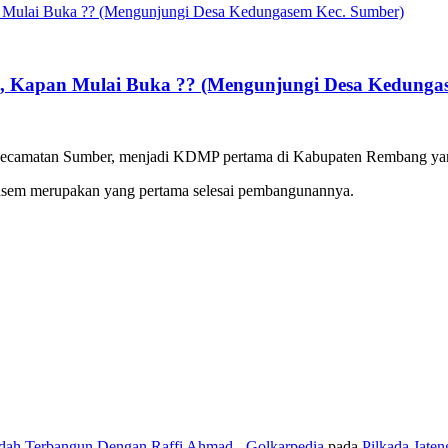
 Kapan Mulai Buka ?? (Mengunjungi Desa Kedungas
camatan Sumber, menjadi KDMP pertama di Kabupaten Rembang yang
sem merupakan yang pertama selesai pembangunannya.
udah Terbangun Dengan Raffi Ahmad - Golkarpedia
pada
Pilkada Jate