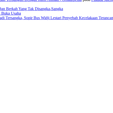
 Dan Berkah Yang Tak Disangka-Sangka
us Buka Usaha
adi Tersangka, Sopir Bus Widji Lestari Penyebab Kecelakaan Teranca