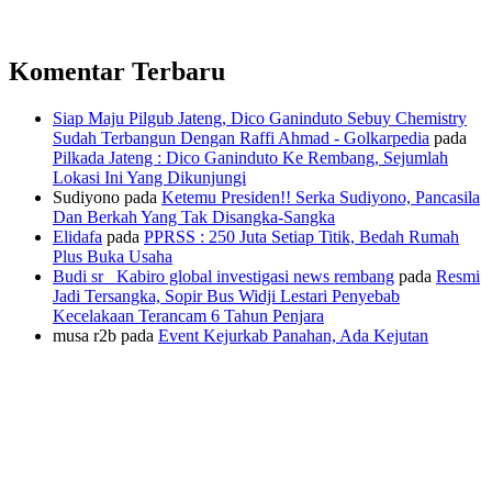
Komentar Terbaru
Siap Maju Pilgub Jateng, Dico Ganinduto Sebuy Chemistry
Sudah Terbangun Dengan Raffi Ahmad - Golkarpedia
pada
Pilkada Jateng : Dico Ganinduto Ke Rembang, Sejumlah
Lokasi Ini Yang Dikunjungi
Sudiyono
pada
Ketemu Presiden!! Serka Sudiyono, Pancasila
Dan Berkah Yang Tak Disangka-Sangka
Elidafa
pada
PPRSS : 250 Juta Setiap Titik, Bedah Rumah
Plus Buka Usaha
Budi sr_ Kabiro global investigasi news rembang
pada
Resmi
Jadi Tersangka, Sopir Bus Widji Lestari Penyebab
Kecelakaan Terancam 6 Tahun Penjara
musa r2b
pada
Event Kejurkab Panahan, Ada Kejutan