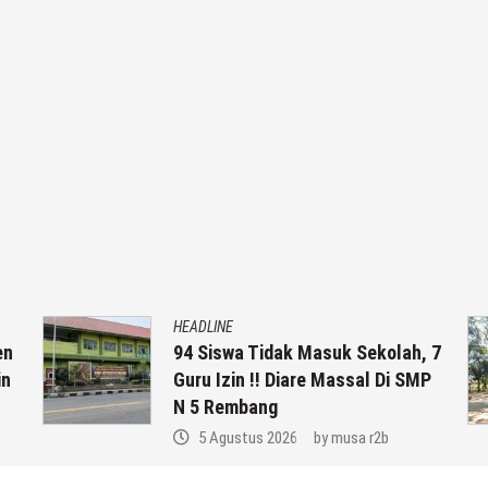
HEADLINE
idak Masuk Sekolah, 7
Tanggapan Kepala 
! Diare Massal Di SMP
Rembang, Soal Keja
ng
SMP N 2 Rembang 
Dunia
 2026
by
musa r2b
4 Agustus 2026
b