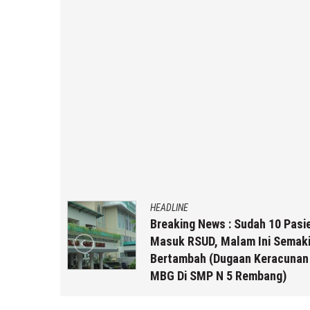
DLINE
HEADLINE
aking News : Sudah 10 Pasien
94 Siswa T
uk RSUD, Malam Ini Semakin
Guru Izin !
tambah (Dugaan Keracunan
N 5 Remba
 Di SMP N 5 Rembang)
5 Agustus
5 Agustus 2026
by
musa r2b