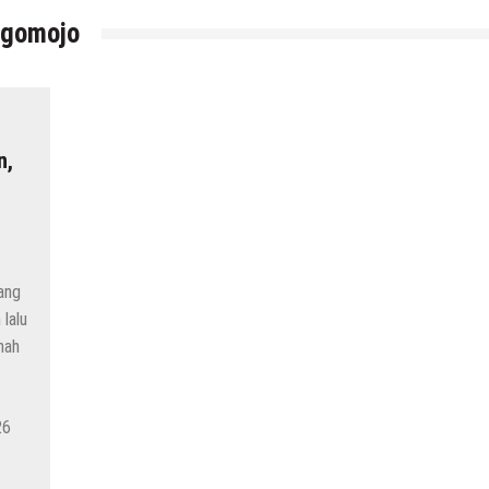
logomojo
n,
ang
lalu
nah
26