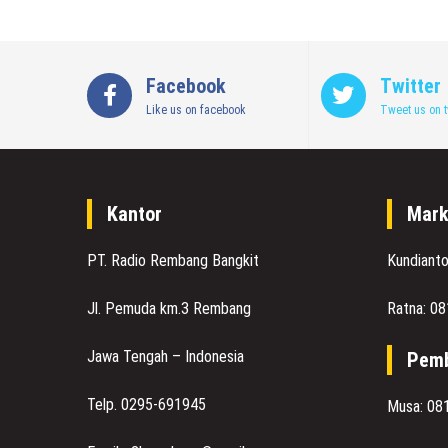
Facebook
Twitter
Like us on facebook
Tweet us on t
Kantor
Mark
PT. Radio Rembang Bangkit
Kundiant
Jl. Pemuda km.3 Rembang
Ratna: 0
Jawa Tengah – Indonesia
Pemb
Telp. 0295-691945
Musa: 08