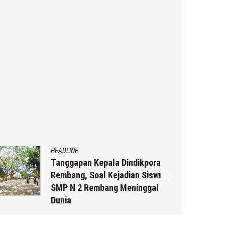
HEADLINE
Dindikpora
Ini Ciri-Cirinya, Siapa Tahu
dian Siswi
Keluarga Anda (Temuan M
Meninggal
Laki-Laki Di Pinggir Pantai
Rembang)
y
musa r2b
29 Juli 2026
by
musa r2b