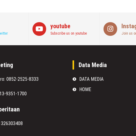
youtube
Insta
witter
Subscribe us on youtube
Join us o
eting
Data Media
oro: 0852-2525-8333
DATA MEDIA
HOME
813-9351-1700
eritaan
1326303408