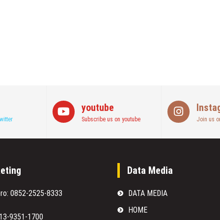
youtube
Insta
witter
Subscribe us on youtube
Join us o
eting
Data Media
oro: 0852-2525-8333
DATA MEDIA
HOME
813-9351-1700