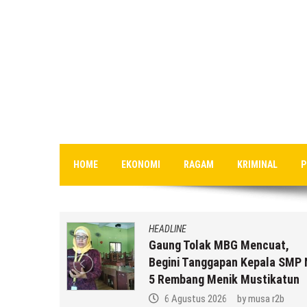
HOME
EKONOMI
RAGAM
KRIMINAL
P
HEADLINE
an MBG
Gaung Tolak MBG Mencuat,
,
Begini Tanggapan Kepala SMP 
k Anda ??
5 Rembang Menik Mustikatun
 r2b
6 Agustus 2026
by
musa r2b