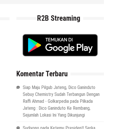
6 Agustus 2026
by
musa r2b
R2B Streaming
Komentar Terbaru
Siap Maju Pilgub Jateng, Dico Ganinduto
Sebuy Chemistry Sudah Terbangun Dengan
Raffi Ahmad - Golkarpedia
pada
Pilkada
Jateng : Dico Ganinduto Ke Rembang,
Sejumlah Lokasi Ini Yang Dikunjungi
Sudiyono
pada
Ketemu Presiden!! Serka