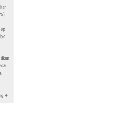
ekan
5).
rep
lyo
tikan
esai
,
ng