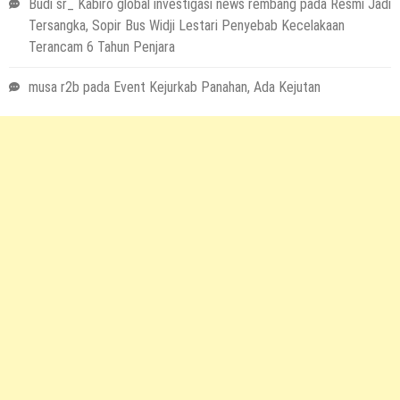
Budi sr_ Kabiro global investigasi news rembang
pada
Resmi Jadi
Tersangka, Sopir Bus Widji Lestari Penyebab Kecelakaan
Terancam 6 Tahun Penjara
musa r2b
pada
Event Kejurkab Panahan, Ada Kejutan