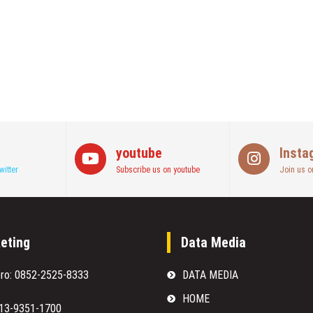
youtube
Insta
witter
Subscribe us on youtube
Join us o
eting
Data Media
oro: 0852-2525-8333
DATA MEDIA
HOME
813-9351-1700