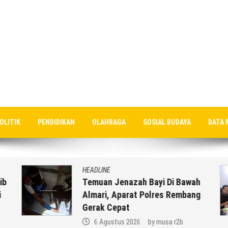
OLITIK
PENDIDIKAN
OLAHRAGA
SOSIAL BUDAYA
DATA 
HEADLINE
ib
Temuan Jenazah Bayi Di Bawah
Almari, Aparat Polres Rembang
Gerak Cepat
6 Agustus 2026
by
musa r2b