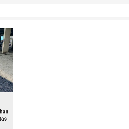
uhan
tas