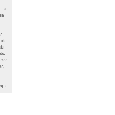
kema
sih
an
roho
uju
do,
erapa
an,
ng