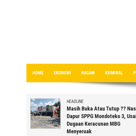
HOME
EKONOMI
RAGAM
KRIMINAL
P
HEADLINE
uk Staf
Masih Buka Atau Tutup ?? Nas
rikut
Dapur SPPG Mondoteko 3, Usai
Dugaan Keracunan MBG
Menyeruak
 r2b