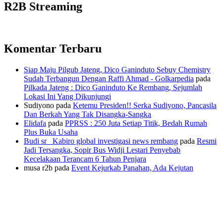
R2B Streaming
Komentar Terbaru
Siap Maju Pilgub Jateng, Dico Ganinduto Sebuy Chemistry
Sudah Terbangun Dengan Raffi Ahmad - Golkarpedia
pada
Pilkada Jateng : Dico Ganinduto Ke Rembang, Sejumlah
Lokasi Ini Yang Dikunjungi
Sudiyono
pada
Ketemu Presiden!! Serka Sudiyono, Pancasila
Dan Berkah Yang Tak Disangka-Sangka
Elidafa
pada
PPRSS : 250 Juta Setiap Titik, Bedah Rumah
Plus Buka Usaha
Budi sr_ Kabiro global investigasi news rembang
pada
Resmi
Jadi Tersangka, Sopir Bus Widji Lestari Penyebab
Kecelakaan Terancam 6 Tahun Penjara
musa r2b
pada
Event Kejurkab Panahan, Ada Kejutan