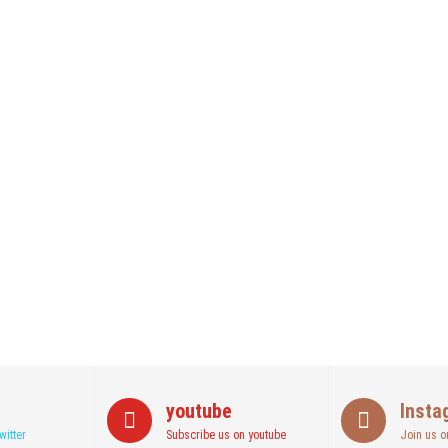
kan Ini!! Ada Cara Yang Jarang Terpikirkan Orang Awam
Akhirnya Diselamatkan Serka Suyuthi
wan, Se Indonesia Luluskan Lebih Dari 20 Ribu Orang
youtube
Insta
witter
Subscribe us on youtube
Join us o