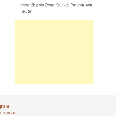
musa r2b
pada
Event Kejurkab Panahan, Ada
Kejutan
gram
n instagram