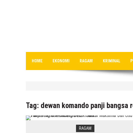
HOME
EKONOMI
RAGAM
KRIMINAL
P
HEADLINE
Kenapa Belum Boleh Digunakan
Tag:
dewan komando panji bangsa 
7 Agustus 2026
by
musa r2b
RAGAM