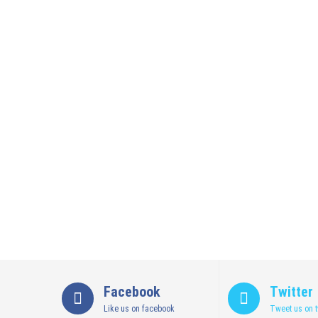
29 Juli 2026
by
musa r2b
HEADLINE
Sejumlah Tips Membeli Tanah Kapling, Terap
14 Maret 2022
by
musa r2b
HEADLINE
Lewati Cerita Kelam Mirip Sinetron, Teguh 
26 November 2021
by
musa r2b
HEADLINE
UKW Disebut Sebagai Mahkota Seorang Warta
12 November 2021
by
musa r2b
Facebook
Twitter
Like us on facebook
Tweet us on t