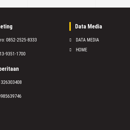
eting
Data Media
oro: 0852-2525-8333
DATA MEDIA
HOME
813-9351-1700
eritaan
1326303408
8985639746