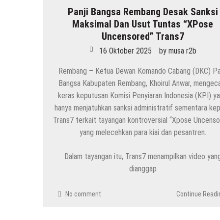
Panji Bangsa Rembang Desak Sanksi
HEADLINE
Maksimal Dan Usut Tuntas “XPose
Inilah 16 Lokasi Sasaran MBG Dari SPPG Mo
Uncensored” Trans7
7 Agustus 2026
by
musa r2b
16 Oktober 2025
by
musa r2b
HEADLINE
Rembang – Ketua Dewan Komando Cabang (DKC) Pa
Gaung Tolak MBG Mencuat, Begini Tanggap
Bangsa Kabupaten Rembang, Khoirul Anwar, menge
6 Agustus 2026
by
musa r2b
keras keputusan Komisi Penyiaran Indonesia (KPI) y
hanya menjatuhkan sanksi administratif sementara ke
HEADLINE
Trans7 terkait tayangan kontroversial “Xpose Uncenso
Pria Asli Rembang Masuk Staf Kepelatihan T
yang melecehkan para kiai dan pesantren.
6 Agustus 2026
by
musa r2b
Dalam tayangan itu, Trans7 menampilkan video yan
HEADLINE
dianggap
Masih Buka Atau Tutup ?? Nasib Dapur SPP
6 Agustus 2026
by
musa r2b
No comment
Continue Readi
HEADLINE
Ini Ciri-Cirinya, Siapa Tahu Keluarga Anda 