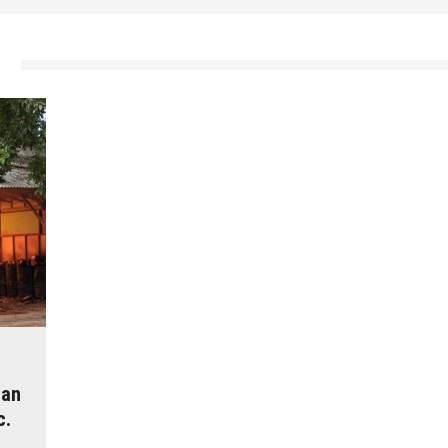
m
Dan
c.