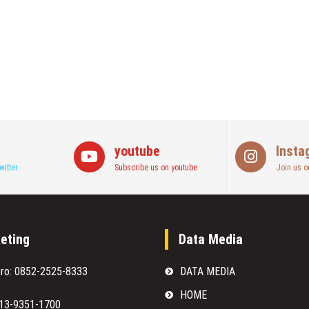
youtube
Insta
witter
Subscribe us on youtube
Join us o
eting
Data Media
oro: 0852-2525-8333
DATA MEDIA
HOME
813-9351-1700