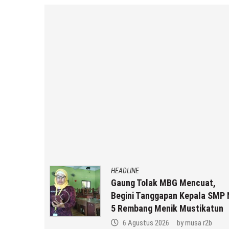
HEADLINE
an MBG
Gaung Tolak MBG Mencuat,
,
Begini Tanggapan Kepala SMP 
k Anda ??
5 Rembang Menik Mustikatun
 r2b
6 Agustus 2026
by
musa r2b