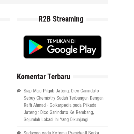
6 Agustus 2026
by
musa r2b
R2B Streaming
Komentar Terbaru
Siap Maju Pilgub Jateng, Dico Ganinduto
Sebuy Chemistry Sudah Terbangun Dengan
Raffi Ahmad - Golkarpedia
pada
Pilkada
Jateng : Dico Ganinduto Ke Rembang,
Sejumlah Lokasi Ini Yang Dikunjungi
Sudiyono
pada
Ketemu Presiden!! Serka