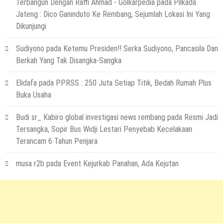
Terbangun Dengan Raffi Ahmad - Golkarpedia
pada
Pilkada
29 Juli 2026
by
musa r2b
Jateng : Dico Ganinduto Ke Rembang, Sejumlah Lokasi Ini Yang
HEADLINE
Dikunjungi
Sejumlah Tips Membeli Tanah Kapling,
Terapkan Ini!! Ada Cara Yang Jarang
Sudiyono
pada
Ketemu Presiden!! Serka Sudiyono, Pancasila Dan
Terpikirkan Orang Awam
Berkah Yang Tak Disangka-Sangka
14 Maret 2022
by
musa r2b
HEADLINE
Elidafa
pada
PPRSS : 250 Juta Setiap Titik, Bedah Rumah Plus
Lewati Cerita Kelam Mirip Sinetron,
Buka Usaha
Teguh Akhirnya Diselamatkan Serka
Suyuthi
Budi sr_ Kabiro global investigasi news rembang
pada
Resmi Jadi
Tersangka, Sopir Bus Widji Lestari Penyebab Kecelakaan
26 November 2021
by
musa r2b
Terancam 6 Tahun Penjara
HEADLINE
UKW Disebut Sebagai Mahkota Seorang
musa r2b
pada
Event Kejurkab Panahan, Ada Kejutan
Wartawan, Se Indonesia Luluskan Lebih
Dari 20 Ribu Orang
12 November 2021
by
musa r2b