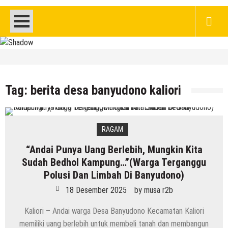
HEADLINE
DPRD Rembang Dikritik Masyarakat, Saat
Ratusan Warganya Keracunan Diduga
Tag:
berita desa banyudono kaliori
Karena MBG
8 Agustus 2026
by
musa r2b
HEADLINE
RAGAM
Jumlah Pasien Dugaan Keracunan MBG
“Andai Punya Uang Berlebih, Mungkin Kita
Semakin Bertambah, Meluas Ke Keluarga
Sudah Bedhol Kampung…”(Warga Terganggu
8 Agustus 2026
by
musa r2b
Polusi Dan Limbah Di Banyudono)
18 Desember 2025
by
musa r2b
Kaliori – Andai warga Desa Banyudono Kecamatan Kaliori
memiliki uang berlebih untuk membeli tanah dan membangun
HEADLINE