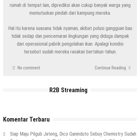
rumah di tempat lain, diprediksi akan cukup banyak warga yang
Kenapa Belum Boleh Digunakan,
memutuskan pindah dari kampung mereka.
Lapangan Standar Nasional Di Sekolah
Rakyat Rembang
Hal itu karena suasana tidak nyaman, akibat polusi gangguan bau
7 Agustus 2026
by
musa r2b
tidak sedap dan pencemaran lingkungan yang diduga dampak
HEADLINE
Inilah 16 Lokasi Sasaran MBG Dari SPPG
dari operasional pabrik pengolahan ikan. Apalagi kondisi
Mondoteko 3, Termasuk Sekolah Anak
tersebut sudah mereka rasakan bertahun-tahun.
Anda ??
No comment
Continue Reading
7 Agustus 2026
by
musa r2b
HEADLINE
Gaung Tolak MBG Mencuat, Begini
R2B Streaming
Tanggapan Kepala SMP N 5 Rembang
Menik Mustikatun
6 Agustus 2026
by
musa r2b
HEADLINE
Komentar Terbaru
Ini Ciri-Cirinya, Siapa Tahu Keluarga Anda
(Temuan Mayat Laki-Laki Di Pinggir
Siap Maju Pilgub Jateng, Dico Ganinduto Sebuy Chemistry Sudah
Pantai Utara Rembang)