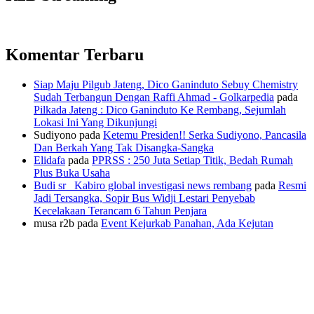
Komentar Terbaru
Siap Maju Pilgub Jateng, Dico Ganinduto Sebuy Chemistry
Sudah Terbangun Dengan Raffi Ahmad - Golkarpedia
pada
Pilkada Jateng : Dico Ganinduto Ke Rembang, Sejumlah
Lokasi Ini Yang Dikunjungi
Sudiyono
pada
Ketemu Presiden!! Serka Sudiyono, Pancasila
Dan Berkah Yang Tak Disangka-Sangka
Elidafa
pada
PPRSS : 250 Juta Setiap Titik, Bedah Rumah
Plus Buka Usaha
Budi sr_ Kabiro global investigasi news rembang
pada
Resmi
Jadi Tersangka, Sopir Bus Widji Lestari Penyebab
Kecelakaan Terancam 6 Tahun Penjara
musa r2b
pada
Event Kejurkab Panahan, Ada Kejutan