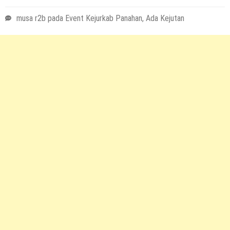
musa r2b
pada
Event Kejurkab Panahan, Ada Kejutan