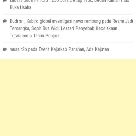
Elidafa
pada
PPRSS : 250 Juta Setiap Titik, Bedah Rumah Plus
Buka Usaha
Budi sr_ Kabiro global investigasi news rembang
pada
Resmi Jadi
Tersangka, Sopir Bus Widji Lestari Penyebab Kecelakaan
Terancam 6 Tahun Penjara
musa r2b
pada
Event Kejurkab Panahan, Ada Kejutan