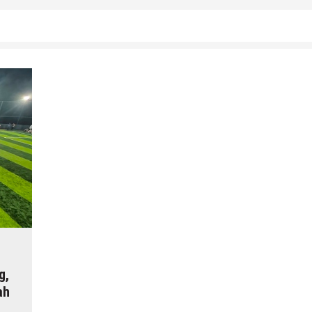
g,
ah