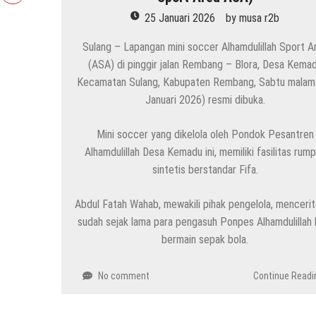
25 Januari 2026
by
musa r2b
Sulang – Lapangan mini soccer Alhamdulillah Sport A
(ASA) di pinggir jalan Rembang – Blora, Desa Kema
Kecamatan Sulang, Kabupaten Rembang, Sabtu malam
Januari 2026) resmi dibuka.
Mini soccer yang dikelola oleh Pondok Pesantren
Alhamdulillah Desa Kemadu ini, memiliki fasilitas rum
sintetis berstandar Fifa.
Abdul Fatah Wahab, mewakili pihak pengelola, menceri
sudah sejak lama para pengasuh Ponpes Alhamdulillah 
bermain sepak bola.
No comment
Continue Readi