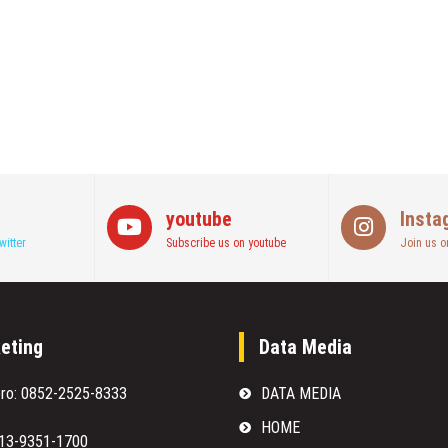
youtube
Insta
witter
Subscribe us on youtube
Join us o
eting
Data Media
oro: 0852-2525-8333
DATA MEDIA
HOME
813-9351-1700