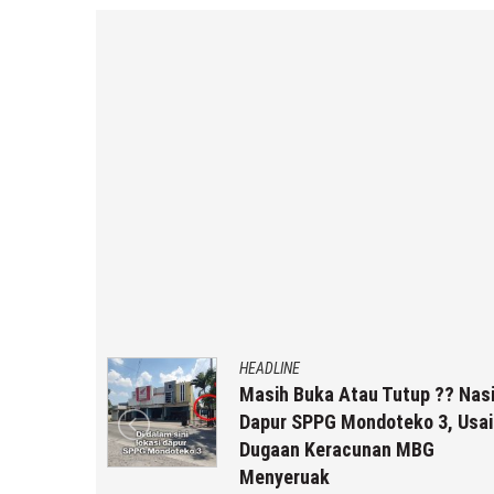
HEADLINE
uk Staf
Masih Buka Atau Tutup ?? Nas
rikut
Dapur SPPG Mondoteko 3, Usai
Dugaan Keracunan MBG
Menyeruak
 r2b