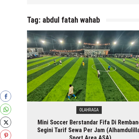
6 Agustus 2026
by
musa r2b
Tag:
abdul fatah wahab
OLAHRAGA
Mini Soccer Berstandar Fifa Di Remban
Segini Tarif Sewa Per Jam (Alhamdulill
Sport Area ASA)