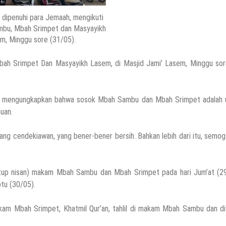
 dipenuhi para Jemaah, mengikuti
mbu, Mbah Srimpet dan Masyayikh
m, Minggu sore (31/05).
h Srimpet Dan Masyayikh Lasem, di Masjid Jami’ Lasem, Minggu sor
yah mengungkapkan bahwa sosok Mbah Sambu dan Mbah Srimpet adalah 
muan.
yang cendekiawan, yang bener-bener bersih. Bahkan lebih dari itu, semog
enutup nisan) makam Mbah Sambu dan Mbah Srimpet pada hari Jum’at (2
btu (30/05).
makam Mbah Srimpet, Khatmil Qur’an, tahlil di makam Mbah Sambu dan d