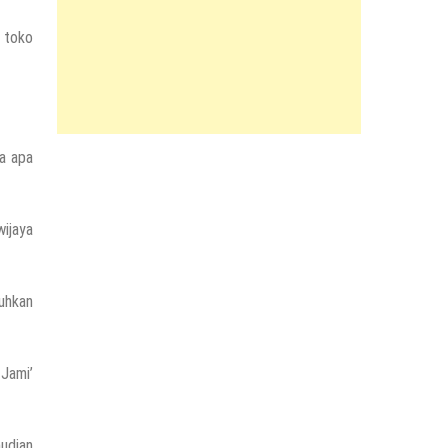
 toko
ga apa
wijaya
uhkan
 Jami’
udian