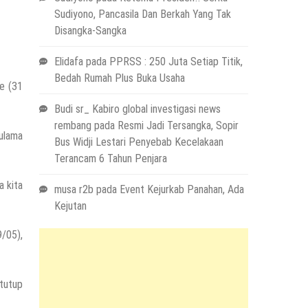
Sudiyono, Pancasila Dan Berkah Yang Tak
Disangka-Sangka
Elidafa
pada
PPRSS : 250 Juta Setiap Titik,
Bedah Rumah Plus Buka Usaha
e (31
Budi sr_ Kabiro global investigasi news
rembang
pada
Resmi Jadi Tersangka, Sopir
ulama
Bus Widji Lestari Penyebab Kecelakaan
Terancam 6 Tahun Penjara
a kita
musa r2b
pada
Event Kejurkab Panahan, Ada
Kejutan
9/05),
itutup