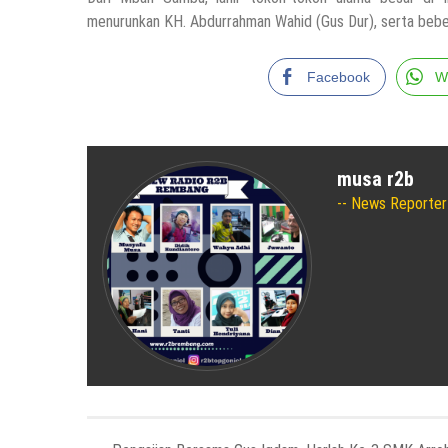
menurunkan KH. Abdurrahman Wahid (Gus Dur), serta bebe
Facebook
W
musa r2b
News Reporter