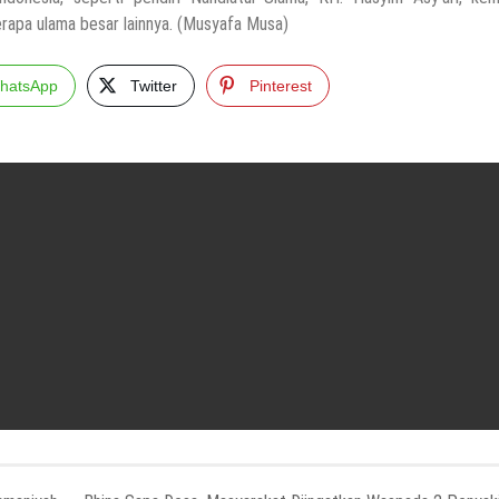
rapa ulama besar lainnya. (Musyafa Musa)
hatsApp
Twitter
Pinterest