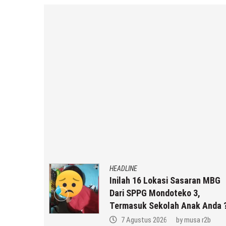
HEADLINE
gunakan,
Inilah 16 Lokasi Sasaran MBG
onal Di
Dari SPPG Mondoteko 3,
ng
Termasuk Sekolah Anak Anda 
a r2b
7 Agustus 2026
by
musa r2b