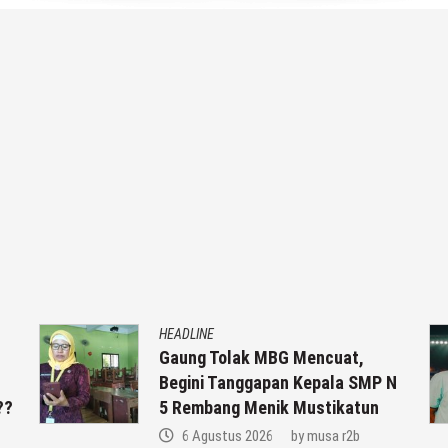
HEADLINE
Gaung Tolak MBG Mencuat,
Begini Tanggapan Kepala SMP N
??
5 Rembang Menik Mustikatun
6 Agustus 2026
by
musa r2b