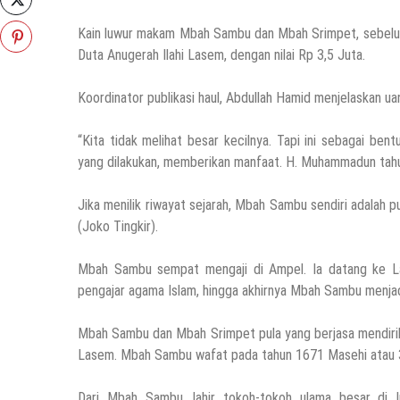
Kain luwur makam Mbah Sambu dan Mbah Srimpet, sebelum
Duta Anugerah Ilahi Lasem, dengan nilai Rp 3,5 Juta.
Koordinator publikasi haul, Abdullah Hamid menjelaskan ua
“Kita tidak melihat besar kecilnya. Tapi ini sebagai ben
yang dilakukan, memberikan manfaat. H. Muhammadun tahun 
Jika menilik riwayat sejarah, Mbah Sambu sendiri adalah 
(Joko Tingkir).
Mbah Sambu sempat mengaji di Ampel. Ia datang ke L
pengajar agama Islam, hingga akhirnya Mbah Sambu menja
Mbah Sambu dan Mbah Srimpet pula yang berjasa mendirik
Lasem. Mbah Sambu wafat pada tahun 1671 Masehi atau 3
Dari Mbah Sambu, lahir tokoh-tokoh ulama besar di In