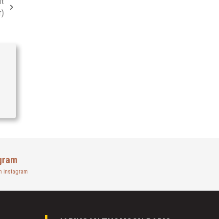
it
r)
gram
n instagram