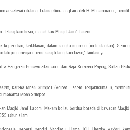
nya selesai dilelang. Lelang dimenangkan oleh H. Muhammadun, pemilik
ng lelang kain luwur, masuk kas Masjid Jami’ Lasem.
tuk kepedulian, keikhlasan, dalam rangka nguri-uri (melestarikan). Semo
lalu juga menjadi pemenang lelang kain luwur,” tandasnya.
putra Pangeran Benowo atau cucu dari Raja Kerajaan Pajang, Sultan Hadi
asem, karena Mbah Srimpet (Adipati Lasem Tedjakusuma I), membut
di menantu Mbah Srimpet.
an Masjid Jami’ Lasem. Makam beliau berdua berada di kawasan Masjid
55 tahun silam.
donesia, seperti pendiri Nahdlatul Ulama, KH. Hasyim Asy’ari, kem