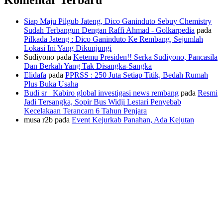
Komentar Terbaru
Siap Maju Pilgub Jateng, Dico Ganinduto Sebuy Chemistry
Sudah Terbangun Dengan Raffi Ahmad - Golkarpedia
pada
Pilkada Jateng : Dico Ganinduto Ke Rembang, Sejumlah
Lokasi Ini Yang Dikunjungi
Sudiyono
pada
Ketemu Presiden!! Serka Sudiyono, Pancasila
Dan Berkah Yang Tak Disangka-Sangka
Elidafa
pada
PPRSS : 250 Juta Setiap Titik, Bedah Rumah
Plus Buka Usaha
Budi sr_ Kabiro global investigasi news rembang
pada
Resmi
Jadi Tersangka, Sopir Bus Widji Lestari Penyebab
Kecelakaan Terancam 6 Tahun Penjara
musa r2b
pada
Event Kejurkab Panahan, Ada Kejutan