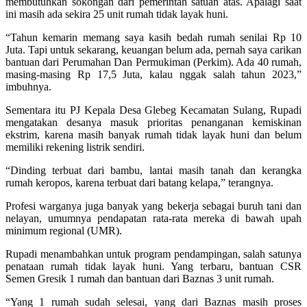
membutuhkan sokongan dari pemerintah satuan atas. Apalagi saat
ini masih ada sekira 25 unit rumah tidak layak huni.
“Tahun kemarin memang saya kasih bedah rumah senilai Rp 10
Juta. Tapi untuk sekarang, keuangan belum ada, pernah saya carikan
bantuan dari Perumahan Dan Permukiman (Perkim). Ada 40 rumah,
masing-masing Rp 17,5 Juta, kalau nggak salah tahun 2023,”
imbuhnya.
Sementara itu PJ Kepala Desa Glebeg Kecamatan Sulang, Rupadi
mengatakan desanya masuk prioritas penanganan kemiskinan
ekstrim, karena masih banyak rumah tidak layak huni dan belum
memiliki rekening listrik sendiri.
“Dinding terbuat dari bambu, lantai masih tanah dan kerangka
rumah keropos, karena terbuat dari batang kelapa,” terangnya.
Profesi warganya juga banyak yang bekerja sebagai buruh tani dan
nelayan, umumnya pendapatan rata-rata mereka di bawah upah
minimum regional (UMR).
Rupadi menambahkan untuk program pendampingan, salah satunya
penataan rumah tidak layak huni. Yang terbaru, bantuan CSR
Semen Gresik 1 rumah dan bantuan dari Baznas 3 unit rumah.
“Yang 1 rumah sudah selesai, yang dari Baznas masih proses