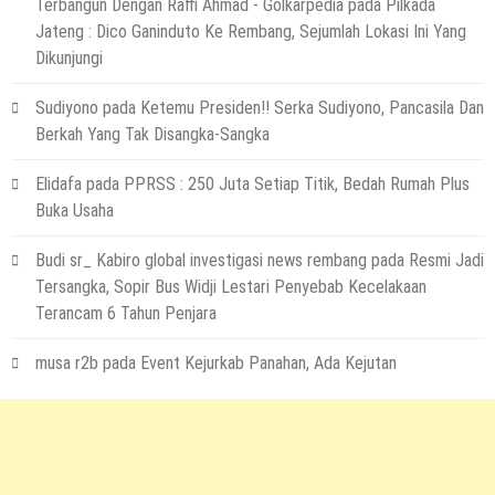
Terbangun Dengan Raffi Ahmad - Golkarpedia
pada
Pilkada
Jateng : Dico Ganinduto Ke Rembang, Sejumlah Lokasi Ini Yang
Dikunjungi
Sudiyono
pada
Ketemu Presiden!! Serka Sudiyono, Pancasila Dan
Berkah Yang Tak Disangka-Sangka
Elidafa
pada
PPRSS : 250 Juta Setiap Titik, Bedah Rumah Plus
Buka Usaha
Budi sr_ Kabiro global investigasi news rembang
pada
Resmi Jadi
Tersangka, Sopir Bus Widji Lestari Penyebab Kecelakaan
Terancam 6 Tahun Penjara
musa r2b
pada
Event Kejurkab Panahan, Ada Kejutan