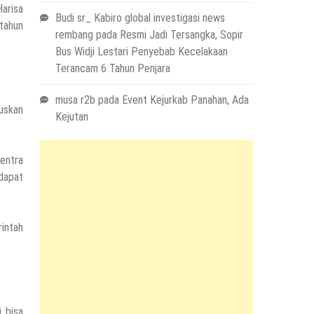
arisa
Budi sr_ Kabiro global investigasi news
 tahun
rembang
pada
Resmi Jadi Tersangka, Sopir
Bus Widji Lestari Penyebab Kecelakaan
Terancam 6 Tahun Penjara
musa r2b
pada
Event Kejurkab Panahan, Ada
ruskan
Kejutan
Sentra
dapat
rintah
 bisa