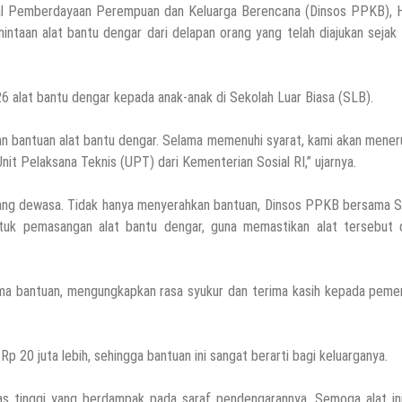
sial Pemberdayaan Perempuan dan Keluarga Berencana (Dinsos PPKB), H
ntaan alat bantu dengar dari delapan orang yang telah diajukan sejak
6 alat bantu dengar kepada anak-anak di Sekolah Luar Biasa (SLB).
kan bantuan alat bantu dengar. Selama memenuhi syarat, kami akan mene
t Pelaksana Teknis (UPT) dari Kementerian Sosial RI,” ujarnya.
orang dewasa. Tidak hanya menyerahkan bantuan, Dinsos PPKB bersama 
ntuk pemasangan alat bantu dengar, guna memastikan alat tersebut 
rima bantuan, mengungkapkan rasa syukur dan terima kasih kepada peme
p 20 juta lebih, sehingga bantuan ini sangat berarti bagi keluarganya.
as tinggi yang berdampak pada saraf pendengarannya. Semoga alat ini