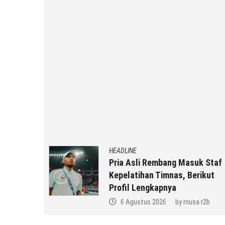
HEADLINE
uat,
Pria Asli Rembang Masuk Staf
la SMP N
Kepelatihan Timnas, Berikut
ikatun
Profil Lengkapnya
a r2b
6 Agustus 2026
by
musa r2b