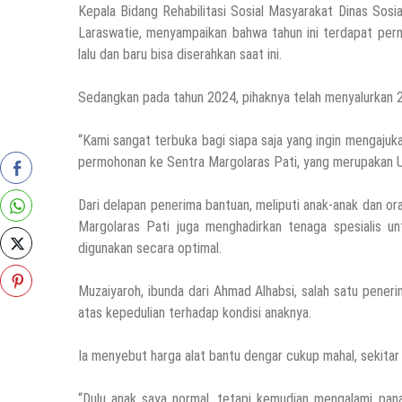
Kepala Bidang Rehabilitasi Sosial Masyarakat Dinas So
Laraswatie, menyampaikan bahwa tahun ini terdapat permi
lalu dan baru bisa diserahkan saat ini.
Sedangkan pada tahun 2024, pihaknya telah menyalurkan 2
“Kami sangat terbuka bagi siapa saja yang ingin mengaju
permohonan ke Sentra Margolaras Pati, yang merupakan Uni
Dari delapan penerima bantuan, meliputi anak-anak dan 
Margolaras Pati juga menghadirkan tenaga spesialis u
digunakan secara optimal.
Muzaiyaroh, ibunda dari Ahmad Alhabsi, salah satu pene
atas kepedulian terhadap kondisi anaknya.
Ia menyebut harga alat bantu dengar cukup mahal, sekitar R
“Dulu anak saya normal, tetapi kemudian mengalami pan