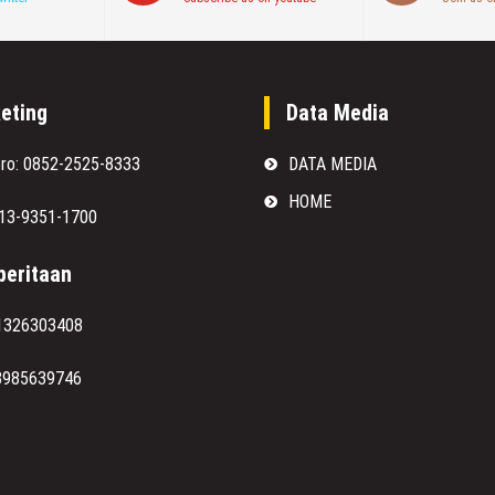
eting
Data Media
oro: 0852-2525-8333
DATA MEDIA
HOME
813-9351-1700
eritaan
1326303408
8985639746