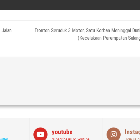
 Jalan
Tronton Seruduk 3 Motor, Satu Korban Meninggal Dun
(Kecelakaan Perempatan Sulan
youtube
Insta
witter
Subscribe us on youtube
Join us o