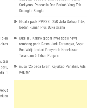
Sudiyono, Pancasila Dan Berkah Yang Tak
Disangka-Sangka
Elidafa
pada
PPRSS : 250 Juta Setiap Titik,
Bedah Rumah Plus Buka Usaha
i oleh
Budi sr_ Kabiro global investigasi news
polres
rembang
pada
Resmi Jadi Tersangka, Sopir
Bus Widji Lestari Penyebab Kecelakaan
Terancam 6 Tahun Penjara
utasi
musa r2b
pada
Event Kejurkab Panahan, Ada
baru,
Kejutan
dit 1
yebut
rluan