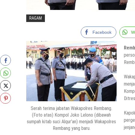
RAGAM
Facebook
W
Remb
perso
Remba
Wakap
menja
Kompo
Ditre
Serah terima jabatan Wakapolres Rembang.
Kapo
(Foto atas) Kompol Joko Lelono (dibawah
perge
sumpah kitab suci Alqur’an) menjadi Wakapolres
jenjan
Rembang yang baru.