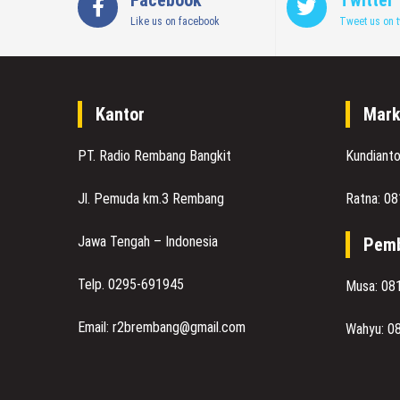
Like us on facebook
Tweet us on t
Kantor
Mark
PT. Radio Rembang Bangkit
Kundiant
Jl. Pemuda km.3 Rembang
Ratna: 0
Jawa Tengah – Indonesia
Pemb
Telp. 0295-691945
Musa: 08
Email: r2brembang@gmail.com
Wahyu: 0