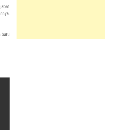
jabat
annya,
 baru