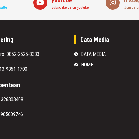
witter
Subscribe us on youtube
Join us o
eting
Data Media
oro: 0852-2525-8333
DATA MEDIA
HOME
813-9351-1700
eritaan
1326303408
8985639746