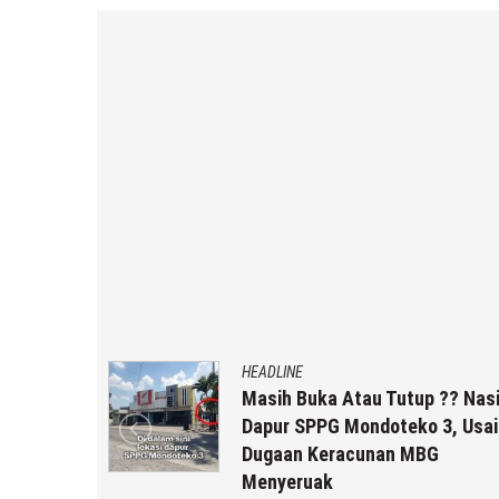
HEADLINE
uk Staf
Masih Buka Atau Tutup ?? Nas
rikut
Dapur SPPG Mondoteko 3, Usai
Dugaan Keracunan MBG
Menyeruak
a r2b