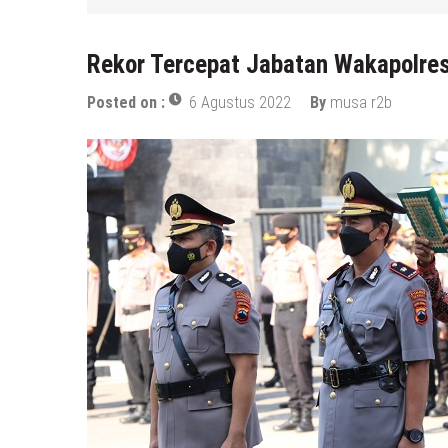
6 Agustus 2026
by
musa r2b
Rekor Tercepat Jabatan Wakapolres
Posted on :
6 Agustus 2022
By
musa r2b