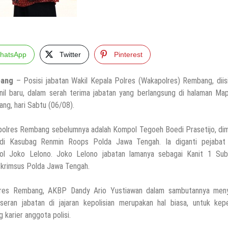
hatsApp
Twitter
Pinterest
ang
– Posisi jabatan Wakil Kepala Polres (Wakapolres) Rembang, diis
nil baru, dalam serah terima jabatan yang berlangsung di halaman Ma
ng, hari Sabtu (06/08).
olres Rembang sebelumnya adalah Kompol Tegoeh Boedi Prasetijo, dim
di Kasubag Renmin Roops Polda Jawa Tengah. Ia diganti pejabat 
l Joko Lelono. Joko Lelono jabatan lamanya sebagai Kanit 1 Sub
skrimsus Polda Jawa Tengah.
lres Rembang, AKBP Dandy Ario Yustiawan dalam sambutannya men
seran jabatan di jajaran kepolisian merupakan hal biasa, untuk kepe
g karier anggota polisi.