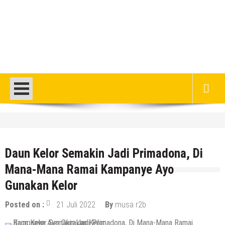
HEADLINE
Gaung Tolak MBG Mencuat, Begini
Tanggapan Kepala SMP N 5 Rembang
Daun Kelor Semakin Jadi Primadona, Di
Menik Mustikatun
Mana-Mana Ramai Kampanye Ayo
6 Agustus 2026
by
musa r2b
Gunakan Kelor
HEADLINE
Pria Asli Rembang Masuk Staf
Posted on :
21 Juli 2022
By
musa r2b
Kepelatihan Timnas, Berikut Profil
Lengkapnya