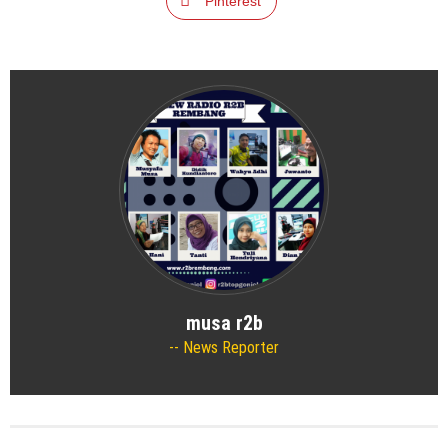
Pinterest
musa r2b
News Reporter