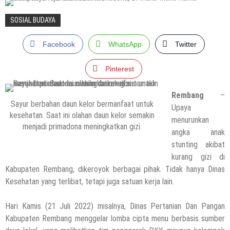
6 Agustus 2026
by
musa r2b
SOSIAL BUDAYA
HEADLINE
Masih Buka Atau Tutup ?? Nasib Dapur
Facebook
WhatsApp
Twitter
SPPG Mondoteko 3, Usai Dugaan
Keracunan MBG Menyeruak
Pinterest
6 Agustus 2026
by
musa r2b
HEADLINE
Rembang
–
Temuan Jenazah Bayi Di Bawah Almari,
Sayur berbahan daun kelor bermanfaat untuk
Upaya
Aparat Polres Rembang Gerak Cepat
kesehatan. Saat ini olahan daun kelor semakin
menurunkan
menjadi primadona meningkatkan gizi.
6 Agustus 2026
by
musa r2b
angka anak
stunting akibat
kurang gizi di
Kabupaten Rembang, dikeroyok berbagai pihak. Tidak hanya Dinas
Kesehatan yang terlibat, tetapi juga satuan kerja lain.
HEADLINE
Kapolres Rembang Yang Baru Tancap
Hari Kamis (21 Juli 2022) misalnya, Dinas Pertanian Dan Pangan
Gas, Silaturahmi Dengan Wartawan PWI
Kabupaten Rembang menggelar lomba cipta menu berbasis sumber
Dan IJTI