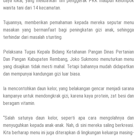
daya lokal, yang melibatkan tim penggerak PKK maupun kelompok
5 Agustus 2026
by
musa r2b
wanita tani dari 14 kecamatan.
HEADLINE
Ini Ciri-Cirinya, Siapa Tahu Keluarga Anda
Tujuannya, memberikan pemahaman kepada mereka seputar menu
(Temuan Mayat Laki-Laki Di Pinggir
masakan yang bermanfaat bagi peningkatan gizi anak, sehingga
Pantai Utara Rembang)
terhindar dari masalah stunting.
29 Juli 2026
by
musa r2b
HEADLINE
Pelaksana Tugas Kepala Bidang Ketahanan Pangan Dinas Pertanian
Sejumlah Tips Membeli Tanah Kapling,
Dan Pangan Kabupaten Rembang, Joko Sukmono menuturkan menu
Terapkan Ini!! Ada Cara Yang Jarang
yang disajikan tidak mesti mahal. Tetapi bahannya mudah didapatkan
Terpikirkan Orang Awam
dan mempunyai kandungan gizi luar biasa.
14 Maret 2022
by
musa r2b
Ia mencontohkan daun kelor, yang belakangan gencar menjadi sarana
HEADLINE
Lewati Cerita Kelam Mirip Sinetron,
kampanye untuk mendongkrak gizi, karena kaya protein, zat besi dan
Teguh Akhirnya Diselamatkan Serka
beragam vitamin.
Suyuthi
“Salah satunya daun kelor, seperti apa cara mengolahnya dan
26 November 2021
by
musa r2b
menyuguhkan kepada anak-anak. Nah, di sini mereka saling berkreasi.
HEADLINE
Kita berharap menu ini juga diterapkan di lingkungan keluarga masing-
UKW Disebut Sebagai Mahkota Seorang