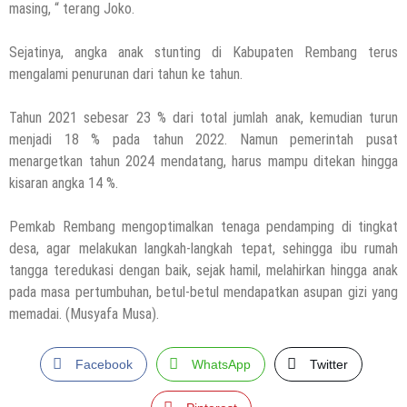
masing, “ terang Joko.
Wartawan, Se Indonesia Luluskan Lebih
Dari 20 Ribu Orang
Sejatinya, angka anak stunting di Kabupaten Rembang terus
12 November 2021
by
musa r2b
mengalami penurunan dari tahun ke tahun.
Tahun 2021 sebesar 23 % dari total jumlah anak, kemudian turun
menjadi 18 % pada tahun 2022. Namun pemerintah pusat
menargetkan tahun 2024 mendatang, harus mampu ditekan hingga
kisaran angka 14 %.
Pemkab Rembang mengoptimalkan tenaga pendamping di tingkat
desa, agar melakukan langkah-langkah tepat, sehingga ibu rumah
tangga teredukasi dengan baik, sejak hamil, melahirkan hingga anak
pada masa pertumbuhan, betul-betul mendapatkan asupan gizi yang
memadai. (Musyafa Musa).
Facebook
WhatsApp
Twitter