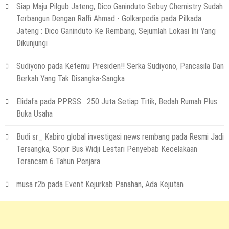
Siap Maju Pilgub Jateng, Dico Ganinduto Sebuy Chemistry Sudah
Terbangun Dengan Raffi Ahmad - Golkarpedia
pada
Pilkada
Jateng : Dico Ganinduto Ke Rembang, Sejumlah Lokasi Ini Yang
Dikunjungi
Sudiyono
pada
Ketemu Presiden!! Serka Sudiyono, Pancasila Dan
Berkah Yang Tak Disangka-Sangka
Elidafa
pada
PPRSS : 250 Juta Setiap Titik, Bedah Rumah Plus
Buka Usaha
Budi sr_ Kabiro global investigasi news rembang
pada
Resmi Jadi
Tersangka, Sopir Bus Widji Lestari Penyebab Kecelakaan
Terancam 6 Tahun Penjara
musa r2b
pada
Event Kejurkab Panahan, Ada Kejutan