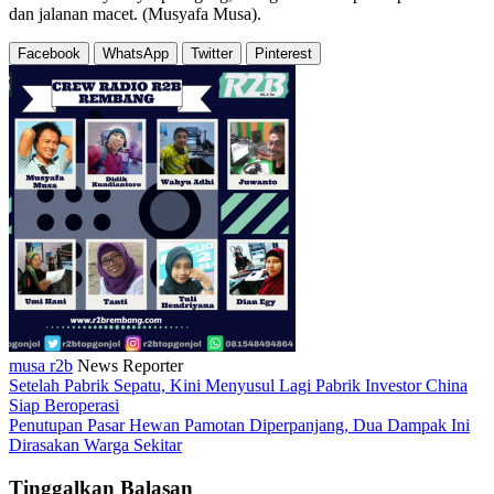
dan jalanan macet. (Musyafa Musa).
Facebook
WhatsApp
Twitter
Pinterest
musa r2b
News Reporter
Setelah Pabrik Sepatu, Kini Menyusul Lagi Pabrik Investor China
Siap Beroperasi
Penutupan Pasar Hewan Pamotan Diperpanjang, Dua Dampak Ini
Dirasakan Warga Sekitar
Tinggalkan Balasan