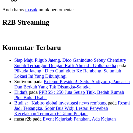
Anda harus
masuk
untuk berkomentar.
R2B Streaming
Komentar Terbaru
Siap Maju Pilgub Jateng, Dico Ganinduto Sebuy Chemistry
Sudah Terbangun Dengan Raffi Ahmad - Golkarpedia
pada
Pilkada Jateng : Dico Ganinduto Ke Rembang, Sejumlah
Lokasi Ini Yang Dikunjungi
Sudiyono
pada
Ketemu Presiden!! Serka Sudiyono, Pancasila
Dan Berkah Yang Tak Disangka-Sangka
Elidafa
pada
PPRSS : 250 Juta Setiap Titik, Bedah Rumah
Plus Buka Usaha
Budi sr_ Kabiro global investigasi news rembang
pada
Resmi
Jadi Tersangka, Sopir Bus Widji Lestari Penyebab
Kecelakaan Terancam 6 Tahun Penjara
musa r2b
pada
Event Kejurkab Panahan, Ada Kejutan