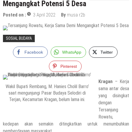
Mengangkat Potensi 5 Desa
Posted on :
3 April 2022
By
musa r2b
SOSIAL BUDAYA
Facebook
WhatsApp
Twitter
Pinterest
Kragan
– Kerja
Wakil Bupati Rembang, M. Hanies Cholil Barro’
sama antar desa
saat mengunjungi Pasar Budaya Selodiri di
yang disingkat
Terjan, Kecamatan Kragan, belum lama ini.
dengan
Tersanjung
Rowatu,
kedepan akan semakin ditingkatkan untuk menumbuhkan
pemberdayaan masyarakat.