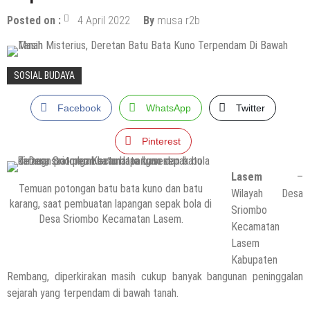
Posted on :
4 April 2022
By
musa r2b
SOSIAL BUDAYA
Facebook
WhatsApp
Twitter
Pinterest
Lasem
–
Temuan potongan batu bata kuno dan batu
Wilayah Desa
karang, saat pembuatan lapangan sepak bola di
Sriombo
Desa Sriombo Kecamatan Lasem.
Kecamatan
Lasem
Kabupaten
Rembang, diperkirakan masih cukup banyak bangunan peninggalan
sejarah yang terpendam di bawah tanah.