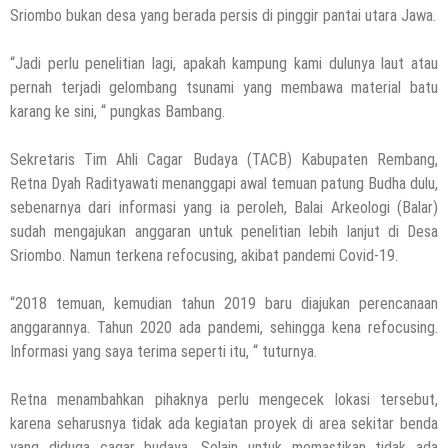
Sriombo bukan desa yang berada persis di pinggir pantai utara Jawa.
“Jadi perlu penelitian lagi, apakah kampung kami dulunya laut atau
pernah terjadi gelombang tsunami yang membawa material batu
karang ke sini, “ pungkas Bambang.
Sekretaris Tim Ahli Cagar Budaya (TACB) Kabupaten Rembang,
Retna Dyah Radityawati menanggapi awal temuan patung Budha dulu,
sebenarnya dari informasi yang ia peroleh, Balai Arkeologi (Balar)
sudah mengajukan anggaran untuk penelitian lebih lanjut di Desa
Sriombo. Namun terkena refocusing, akibat pandemi Covid-19.
“2018 temuan, kemudian tahun 2019 baru diajukan perencanaan
anggarannya. Tahun 2020 ada pandemi, sehingga kena refocusing.
Informasi yang saya terima seperti itu, “ tuturnya.
Retna menambahkan pihaknya perlu mengecek lokasi tersebut,
karena seharusnya tidak ada kegiatan proyek di area sekitar benda
yang diduga cagar budaya. Selain untuk memastikan tidak ada