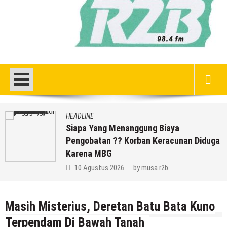
HEADLINE
Biaya
DPRD Rembang Dikritik M
eracunan Diduga
Ratusan Warganya Kerac
Karena MBG
r2b
8 Agustus 2026
by
musa r
Masih Misterius, Deretan Batu Bata Kuno
Terpendam Di Bawah Tanah