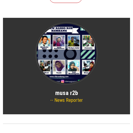
musa r2b
News Reporter